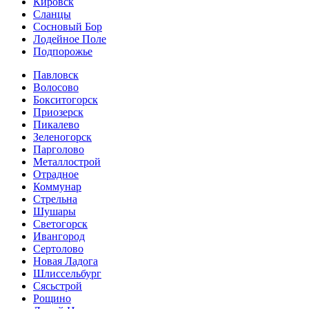
Кировск
Сланцы
Сосновый Бор
Лодейное Поле
Подпорожье
Павловск
Волосово
Бокситогорск
Приозерск
Пикалево
Зеленогорск
Парголово
Металлострой
Отрадное
Коммунар
Стрельна
Шушары
Светогорск
Ивангород
Сертолово
Новая Ладога
Шлиссельбург
Сясьстрой
Рощино