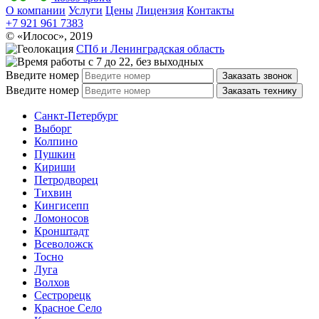
О компании
Услуги
Цены
Лицензия
Контакты
+7 921 961 7383
© «Илосос», 2019
СПб и Ленинградская область
с 7 до 22, без выходных
Введите номер
Заказать звонок
Введите номер
Заказать технику
Санкт-Петербург
Выборг
Колпино
Пушкин
Кириши
Петродворец
Тихвин
Кингисепп
Ломоносов
Кронштадт
Всеволожск
Тосно
Луга
Волхов
Сестрорецк
Красное Село